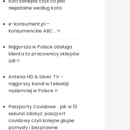
Koci sanepid czyli co jest
niejadalne według kota
e-konsument.pl –
konsumenckie ABC .. !!
Najgorsza w Polsce obsługa
klienta to pracownicy sklepów
Lidl !!
Antena HD & Silver TV –
najgorszy kanał w telewizji
naziemnej w Polsce !!
Paszporty Covidowe .. jak w 10
sekund zdobyć paszport
covidowy czyli kolejne głupie
pomysły i bezprawne