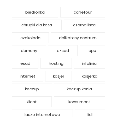
biedronka
carrefour
chrupki dla kota
czarna lista
czekolada
delikatesy centrum
domeny
e-sad
epu
esad
hosting
infolinia
internet
kasjer
kasjerka
keczup
keczup kania
klient
konsument
lacze internetowe
lidl