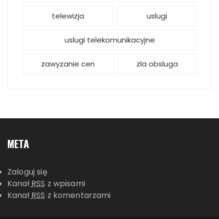
telewizja
uslugi
uslugi telekomunikacyjne
zawyzanie cen
zla obsluga
META
Zaloguj się
Kanał
RSS
z wpisami
Kanał
RSS
z komentarzami