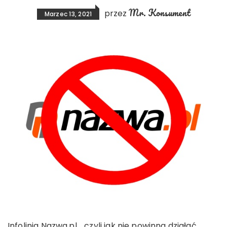
Mr. Konsument
przez
Marzec 13, 2021
Infolinia Nazwa.pl .. czyli jak nie powinna działać