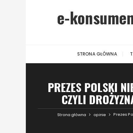
Przejdź do treści
e-konsument
STRONA GŁÓWNA
T
PREZES POLSKI NI
CZYLI DROŻYZ
Prezes Po
Strona główna
opinie