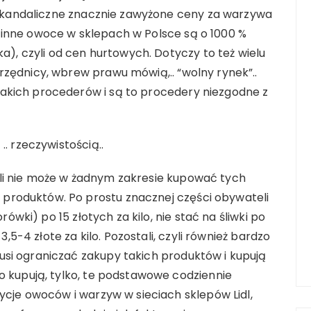
ą skandaliczne znacznie zawyżone ceny za warzywa
e i inne owoce w sklepach w Polsce są o 1000 %
ka), czyli od cen hurtowych. Dotyczy to też wielu
rzędnicy, wbrew prawu mówią,.. “wolny rynek”..
akich procederów i są to procedery niezgodne z
.. rzeczywistością..
li nie może w żadnym zakresie kupować tych
roduktów. Po prostu znacznej części obywateli
orówki) po 15 złotych za kilo, nie stać na śliwki po
 3,5-4 złote za kilo. Pozostali, czyli również bardzo
si ograniczać zakupy takich produktów i kupują
o kupują, tylko, te podstawowe codziennie
zycje owoców i warzyw w sieciach sklepów Lidl,