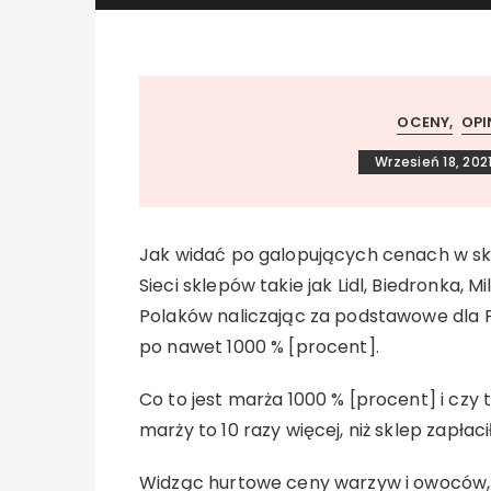
OCENY
OPI
Wrzesień 18, 202
Jak widać po galopujących cenach w skle
Sieci sklepów takie jak Lidl, Biedronka, 
Polaków naliczając za podstawowe dla 
po nawet 1000 % [procent].
Co to jest marża 1000 % [procent] i czy 
marży to 10 razy więcej, niż sklep zapłaci
Widząc hurtowe ceny warzyw i owoców, j