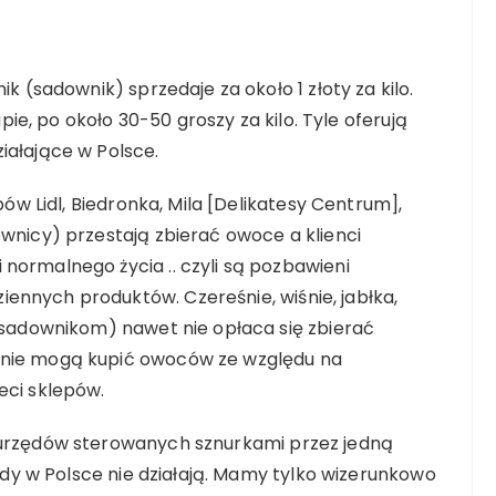
ik (sadownik) sprzedaje za około 1 złoty za kilo.
kupie, po około 30-50 groszy za kilo. Tyle oferują
iałające w Polsce.
epów Lidl, Biedronka, Mila [Delikatesy Centrum],
ownicy) przestają zbierać owoce a klienci
normalnego życia .. czyli są pozbawieni
ennych produktów. Czereśnie, wiśnie, jabłka,
 (sadownikom) nawet nie opłaca się zbierać
 nie mogą kupić owoców ze względu na
eci sklepów.
m urzędów sterowanych sznurkami przez jedną
rzędy w Polsce nie działają. Mamy tylko wizerunkowo