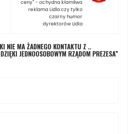
ceny" - ochydna kłamliwa
reklama Lidla czy tylko
czarny humor
dyrektorów Lidla
KI NIE MA ŻADNEGO KONTAKTU Z ..
A DZIĘKI JEDNOOSOBOWYM RZĄDOM PREZESA
”
y