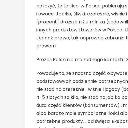
policzyć, że te sieci w Polsce pobieraj
i owoce. Jabłka, śliwki, czereśnie, wiśni
[procent] droższe niż u rolnika (sadowni
innych produktów i towarów w Polsce. U
Jednak prawo, tak naprawdę zabrania t
prawem.
Prezes Polski nie ma żadnego kontaktu z 
Powoduje to, że znaczna część obywate
podstawowych codziennie potrzebnych p
nie stać na czereśnie , wiśnie i jagody (b
4-5 złotych za kilo, nie stać na jabłka po
duża część klientów (konsumentów) , mu
albo bardzo małe symboliczne ilości alb
potrzebne produkty, .. od święta. Ekspo