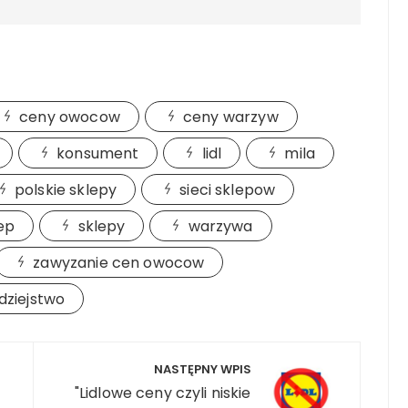
ceny owocow
ceny warzyw
konsument
lidl
mila
polskie sklepy
sieci sklepow
ep
sklepy
warzywa
zawyzanie cen owocow
dziejstwo
NASTĘPNY WPIS
"Lidlowe ceny czyli niskie