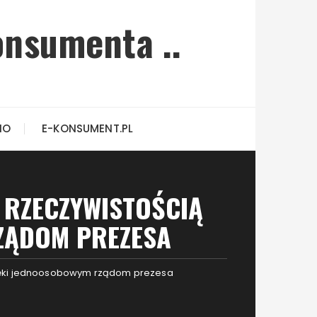
onsumenta ..
IO
E-KONSUMENT.PL
. RZECZYWISTOŚCIĄ
ZĄDOM PREZESA
 dzięki jednoosobowym rządom prezesa