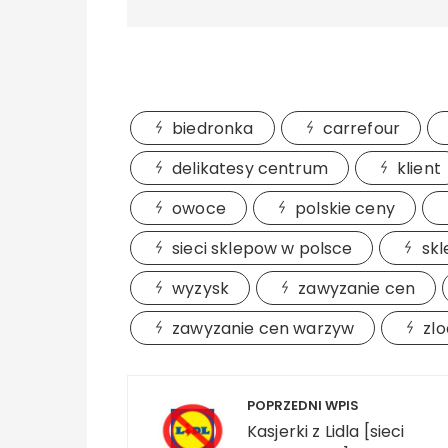
biedronka
carrefour
delikatesy centrum
klient
owoce
polskie ceny
sieci sklepow w polsce
skl
wyzysk
zawyzanie cen
zawyzanie cen warzyw
zlo
Nawigacja wpisu
POPRZEDNI WPIS
Kasjerki z Lidla [sieci