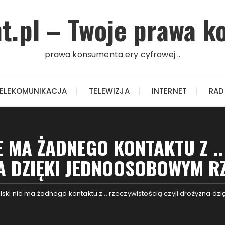
.pl – Twoje prawa k
prawa konsumenta ery cyfrowej ..
ELEKOMUNIKACJA
TELEWIZJA
INTERNET
RAD
E MA ŻADNEGO KONTAKTU Z .
NA DZIĘKI JEDNOOSOBOWYM R
lski nie ma żadnego kontaktu z .. rzeczywistością czyli drożyzna