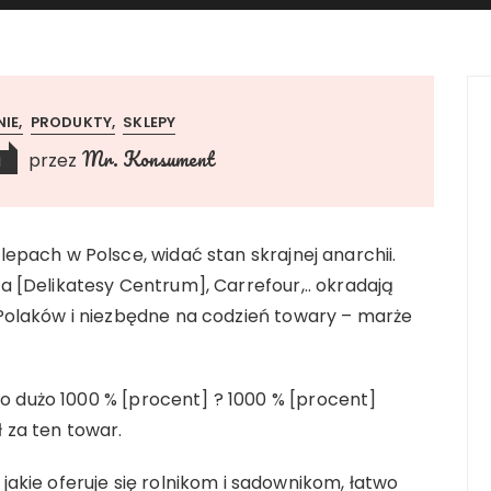
NIE
PRODUKTY
SKLEPY
Mr. Konsument
przez
1
pach w Polsce, widać stan skrajnej anarchii.
Mila [Delikatesy Centrum], Carrefour,.. okradają
Polaków i niezbędne na codzień towary – marże
to dużo 1000 % [procent] ? 1000 % [procent]
ł za ten towar.
akie oferuje się rolnikom i sadownikom, łatwo