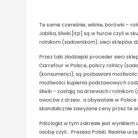
Te same czereśnie, wiśnie, borówki – roln
Jabłka, śliwki [itp] są w hurcie czyli w s
rolnikom (sadownikom), sieci sklepów dz
Przez taki złodziejski proceder sieci skl
Carrefour w Polsce, polscy rolnicy (sad
(konsumenci), są pozbawiani możliwości 
możliwości kupienia podstawowych codzi
śliwki – zostają na drzewach i rolnikom
owoców z drzew.. a obywatele w Polsce
skandalicznie zawyżane ceny przez te si
Patologia w tym zakresie jest wynikie
osobę czyli .. Prezesa Polski. Realnie u