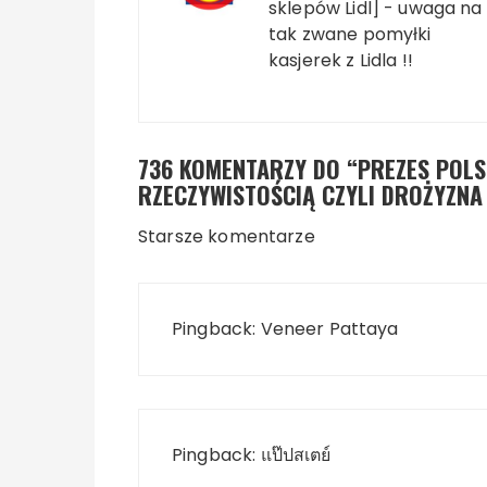
sklepów Lidl] - uwaga na
tak zwane pomyłki
kasjerek z Lidla !!
736 KOMENTARZY DO “
PREZES POLS
RZECZYWISTOŚCIĄ CZYLI DROŻYZN
Nawigacja komentarz
Starsze komentarze
Pingback:
Veneer Pattaya
Pingback:
แป๊ปสเตย์