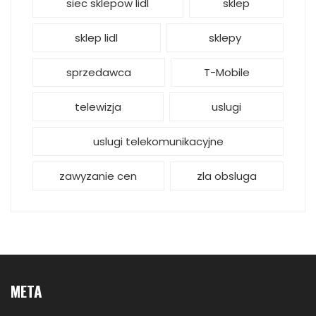
siec sklepow lidl
sklep
sklep lidl
sklepy
sprzedawca
T-Mobile
telewizja
uslugi
uslugi telekomunikacyjne
zawyzanie cen
zla obsluga
META