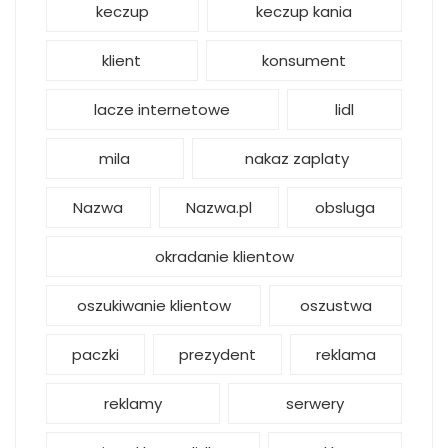
keczup
keczup kania
klient
konsument
lacze internetowe
lidl
mila
nakaz zaplaty
Nazwa
Nazwa.pl
obsluga
okradanie klientow
oszukiwanie klientow
oszustwa
paczki
prezydent
reklama
reklamy
serwery