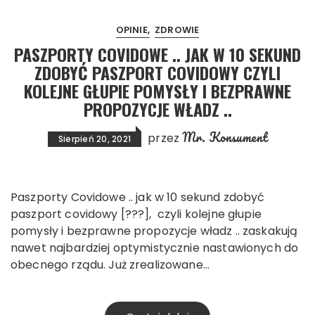
OPINIE
ZDROWIE
PASZPORTY COVIDOWE .. JAK W 10 SEKUND
ZDOBYĆ PASZPORT COVIDOWY CZYLI
KOLEJNE GŁUPIE POMYSŁY I BEZPRAWNE
PROPOZYCJE WŁADZ ..
Mr. Konsument
przez
Sierpień 20, 2021
Paszporty Covidowe .. jak w 10 sekund zdobyć
paszport covidowy [???], czyli kolejne głupie
pomysły i bezprawne propozycje władz .. zaskakują
nawet najbardziej optymistycznie nastawionych do
obecnego rządu. Już zrealizowane…