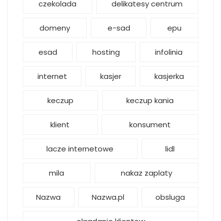
czekolada
delikatesy centrum
domeny
e-sad
epu
esad
hosting
infolinia
internet
kasjer
kasjerka
keczup
keczup kania
klient
konsument
lacze internetowe
lidl
mila
nakaz zaplaty
Nazwa
Nazwa.pl
obsluga