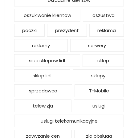
okradanie klientow
oszukiwanie klientow
oszustwa
paczki
prezydent
reklama
reklamy
serwery
siec sklepow lidl
sklep
sklep lidl
sklepy
sprzedawca
T-Mobile
telewizja
uslugi
uslugi telekomunikacyjne
zawyzanie cen
zla obsluga