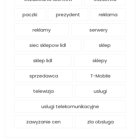
paczki
prezydent
reklama
reklamy
serwery
siec sklepow lidl
sklep
sklep lidl
sklepy
sprzedawca
T-Mobile
telewizja
uslugi
uslugi telekomunikacyjne
zawyzanie cen
zla obsluga