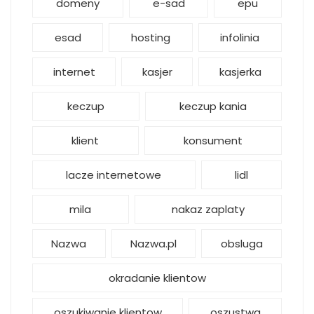
domeny
e-sad
epu
esad
hosting
infolinia
internet
kasjer
kasjerka
keczup
keczup kania
klient
konsument
lacze internetowe
lidl
mila
nakaz zaplaty
Nazwa
Nazwa.pl
obsluga
okradanie klientow
oszukiwanie klientow
oszustwa