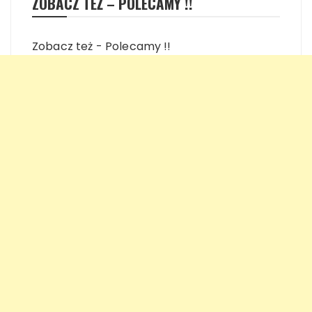
ZOBACZ TEŻ – POLECAMY !!
Zobacz też - Polecamy !!