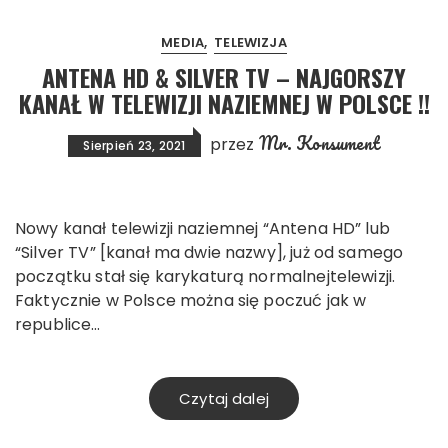
MEDIA
TELEWIZJA
ANTENA HD & SILVER TV – NAJGORSZY
KANAŁ W TELEWIZJI NAZIEMNEJ W POLSCE !!
Mr. Konsument
przez
Sierpień 23, 2021
Nowy kanał telewizji naziemnej “Antena HD” lub
“Silver TV” [kanał ma dwie nazwy], już od samego
początku stał się karykaturą normalnejtelewizji.
Faktycznie w Polsce można się poczuć jak w
republice…
Czytaj dalej