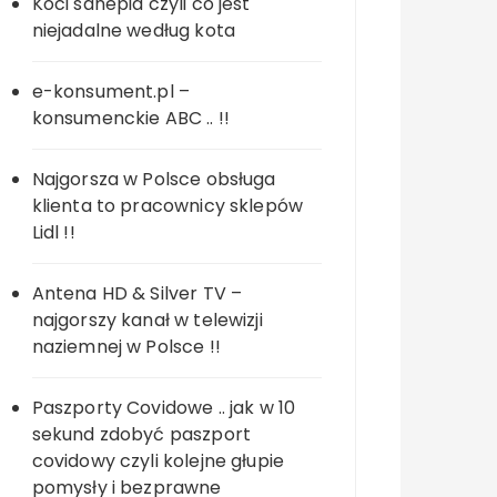
Koci sanepid czyli co jest
niejadalne według kota
e-konsument.pl –
konsumenckie ABC .. !!
Najgorsza w Polsce obsługa
klienta to pracownicy sklepów
Lidl !!
Antena HD & Silver TV –
najgorszy kanał w telewizji
naziemnej w Polsce !!
Paszporty Covidowe .. jak w 10
sekund zdobyć paszport
covidowy czyli kolejne głupie
pomysły i bezprawne