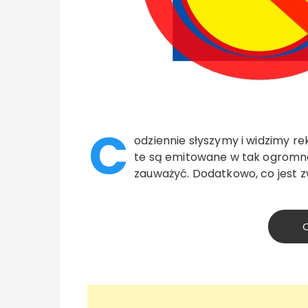
C
odziennie słyszymy i widzimy re
te są emitowane w tak ogromnej p
zauważyć. Dodatkowo, co jest 
C