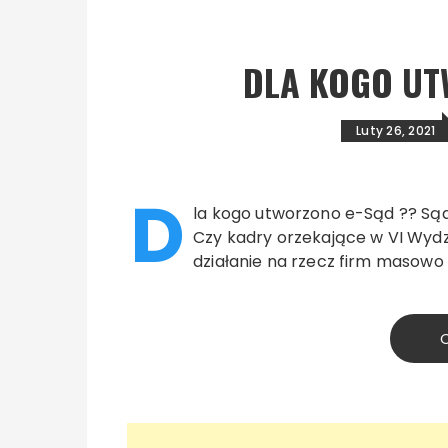
DLA KOGO UT
Luty 26, 2021
D
la kogo utworzono e-Sąd ?? Sąd
Czy kadry orzekające w VI Wyd
działanie na rzecz firm masowo
C