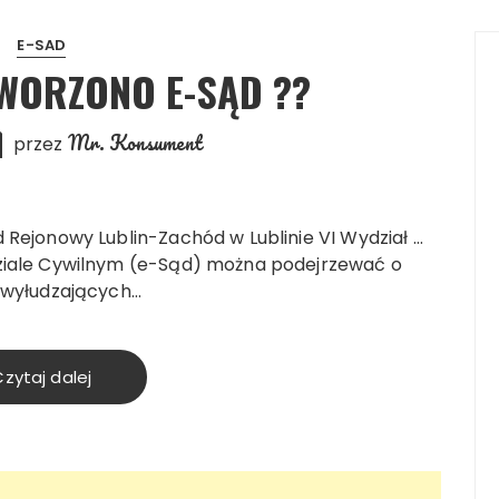
E-SAD
WORZONO E-SĄD ??
Mr. Konsument
przez
 Rejonowy Lublin-Zachód w Lublinie VI Wydział …
ziale Cywilnym (e-Sąd) można podejrzewać o
 wyłudzających…
zytaj dalej