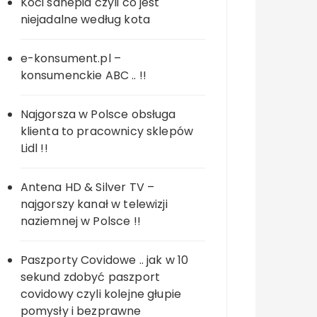
Koci sanepid czyli co jest
niejadalne według kota
e-konsument.pl –
konsumenckie ABC .. !!
Najgorsza w Polsce obsługa
klienta to pracownicy sklepów
Lidl !!
Antena HD & Silver TV –
najgorszy kanał w telewizji
naziemnej w Polsce !!
Paszporty Covidowe .. jak w 10
sekund zdobyć paszport
covidowy czyli kolejne głupie
pomysły i bezprawne