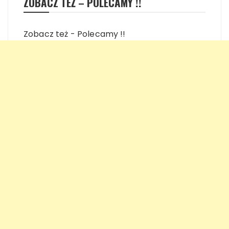
ZOBACZ TEŻ – POLECAMY !!
Zobacz też - Polecamy !!