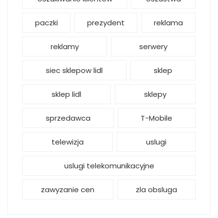
paczki
prezydent
reklama
reklamy
serwery
siec sklepow lidl
sklep
sklep lidl
sklepy
sprzedawca
T-Mobile
telewizja
uslugi
uslugi telekomunikacyjne
zawyzanie cen
zla obsluga