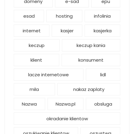
domeny
e-sad
epu
esad
hosting
infolinia
internet
kasjer
kasjerka
keczup
keczup kania
klient
konsument
lacze internetowe
lidl
mila
nakaz zaplaty
Nazwa
Nazwa.pl
obsluga
okradanie klientow
oszukiwanie klientow
oszustwa