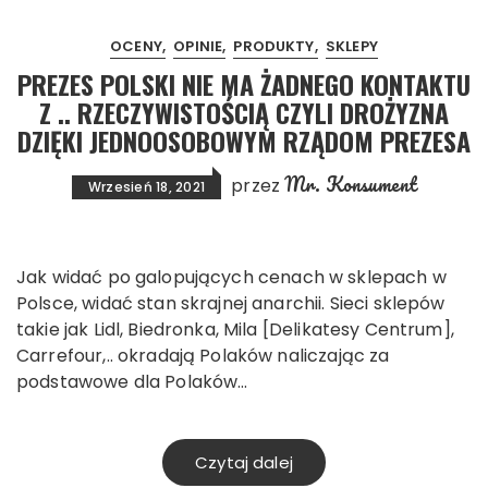
OCENY
OPINIE
PRODUKTY
SKLEPY
PREZES POLSKI NIE MA ŻADNEGO KONTAKTU
Z .. RZECZYWISTOŚCIĄ CZYLI DROŻYZNA
DZIĘKI JEDNOOSOBOWYM RZĄDOM PREZESA
Mr. Konsument
przez
Wrzesień 18, 2021
Jak widać po galopujących cenach w sklepach w
Polsce, widać stan skrajnej anarchii. Sieci sklepów
takie jak Lidl, Biedronka, Mila [Delikatesy Centrum],
Carrefour,.. okradają Polaków naliczając za
podstawowe dla Polaków…
Czytaj dalej