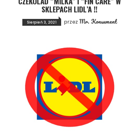
CZEKOLAD “MILKA” I “FIN CARE” W
SKLEPACH LIDL’A !!
Mr. Konsument
przez
Sierpień 3, 2021