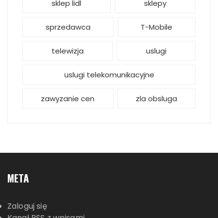
sklep lidl
sklepy
sprzedawca
T-Mobile
telewizja
uslugi
uslugi telekomunikacyjne
zawyzanie cen
zla obsluga
META
Zaloguj się
Kanał
RSS
z wpisami