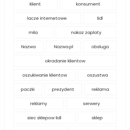
klient
konsument
lacze internetowe
lidl
mila
nakaz zaplaty
Nazwa
Nazwa.pl
obsluga
okradanie klientow
oszukiwanie klientow
oszustwa
paczki
prezydent
reklama
reklamy
serwery
siec sklepow lidl
sklep