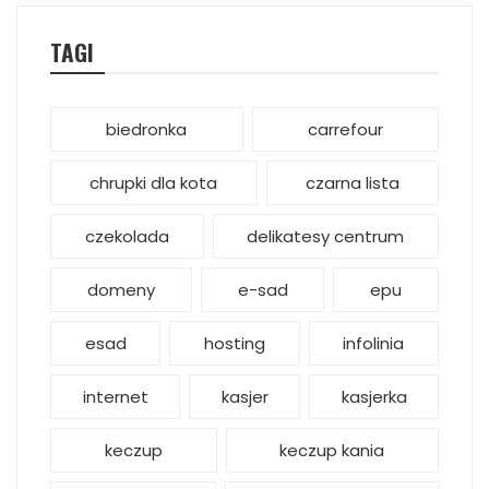
TAGI
biedronka
carrefour
chrupki dla kota
czarna lista
czekolada
delikatesy centrum
domeny
e-sad
epu
esad
hosting
infolinia
internet
kasjer
kasjerka
keczup
keczup kania