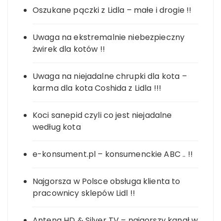
Oszukane pączki z Lidla – małe i drogie !!
Uwaga na ekstremalnie niebezpieczny
żwirek dla kotów !!
Uwaga na niejadalne chrupki dla kota –
karma dla kota Coshida z Lidla !!!
Koci sanepid czyli co jest niejadalne
według kota
e-konsument.pl – konsumenckie ABC .. !!
Najgorsza w Polsce obsługa klienta to
pracownicy sklepów Lidl !!
Antena HD & Silver TV – najgorszy kanał w