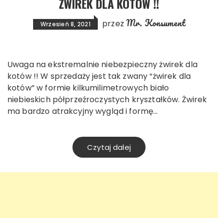
ŻWIREK DLA KOTÓW !!
Mr. Konsument
przez
Wrzesień 8, 2021
Uwaga na ekstremalnie niebezpieczny żwirek dla
kotów !! W sprzedaży jest tak zwany “żwirek dla
kotów” w formie kilkumilimetrowych biało
niebieskich półprzeźroczystych kryształków. Żwirek
ma bardzo atrakcyjny wygląd i formę…
Czytaj dalej