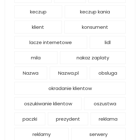
keczup
keczup kania
klient
konsument
lacze internetowe
lidl
mila
nakaz zaplaty
Nazwa
Nazwa.pl
obsluga
okradanie klientow
oszukiwanie klientow
oszustwa
paczki
prezydent
reklama
reklamy
serwery