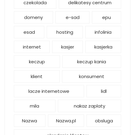
czekolada
delikatesy centrum
domeny
e-sad
epu
esad
hosting
infolinia
internet
kasjer
kasjerka
keczup
keczup kania
klient
konsument
lacze internetowe
lidl
mila
nakaz zaplaty
Nazwa
Nazwa.pl
obsluga