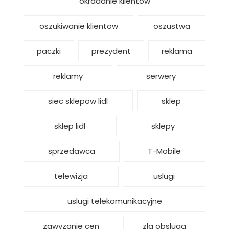
okradanie klientow
oszukiwanie klientow
oszustwa
paczki
prezydent
reklama
reklamy
serwery
siec sklepow lidl
sklep
sklep lidl
sklepy
sprzedawca
T-Mobile
telewizja
uslugi
uslugi telekomunikacyjne
zawyzanie cen
zla obsluga