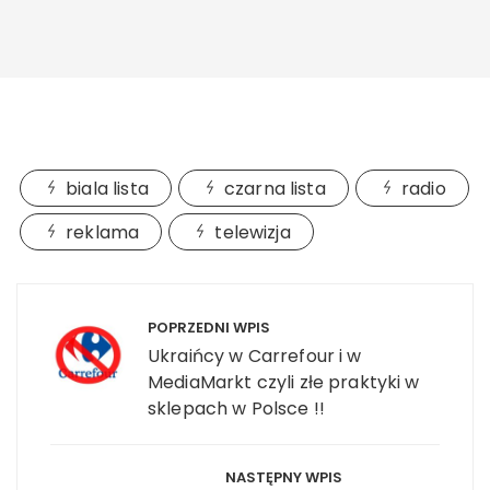
biala lista
czarna lista
radio
reklama
telewizja
Nawigacja wpisu
POPRZEDNI WPIS
Ukraińcy w Carrefour i w
MediaMarkt czyli złe praktyki w
sklepach w Polsce !!
NASTĘPNY WPIS